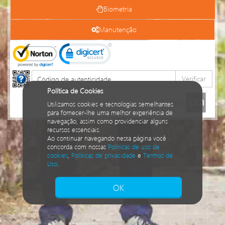
Biometria
Manutenção
Verificar
Política de Cookies
Utilizamos cookies e tecnologias semelhantes
para fornecer-lhe uma melhor experiência de
navegação, assim como providenciar alguns
recursos essenciais.
Ao continuar navegando nesta página você
concorda com nossas
Políticas de uso de
cookies
,
Políticas de privacidade
e
Termos de
Uso
.
Isto significa que diversos recursos
providenciados poderão não estar disponíveis.
OK