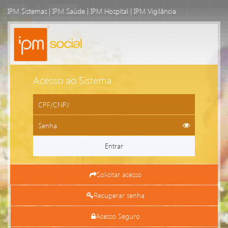
IPM Sistemas
|
IPM Saúde
|
IPM Hospital
|
IPM Vigilância
Acesso ao Sistema
Entrar
Solicitar acesso
Recuperar senha
Acesso Seguro